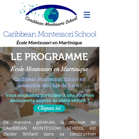
Caribbean Montessori School
École Montessori en Martinique
LE PROGRAMME
École Montessori en Martinique
Caribbean Montessori School
est
accessible dès l'âge de 3 ans !
Vous souhaitez participer à une journée
découverte auprès de votre enfant ?
Cliquez ici
De manière générale, la mission de
CARIBBEAN MONTESSORI SCHOOL est
d’aider l’enfant dans sa construction