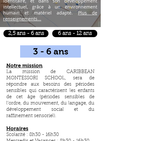
identitaire, et dans son développement
intellectuel, grâce à un environnement
humain et matériel adapté.
Plus de
renseignements...
2,5 ans - 6 ans
6 ans - 12 ans
3 - 6 ans
Notre mission
La mission de CARIBBEAN
MONTESSORI SCHOOL, sera de
répondre aux besoins des périodes
sensibles qui caractérisent les enfants
de cet âge (périodes sensibles de
l’ordre, du mouvement, du langage, du
développement social et du
raffinement sensoriel).
Horaires
Scolarité : 8h30 - 16h30​