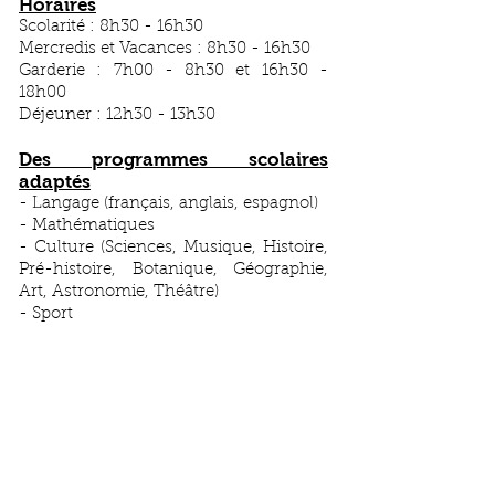
Horaires
Scolarité : 8h30 - 16h30​
Mercredis et Vacances : 8h30 - 16h30
Garderie : 7h00 - 8h30 et 16h30 -
18h00
Déjeuner : 12h30 - 13h30
Des programmes scolaires
adaptés​
- Langage (français, anglais, espagnol)
- Mathématiques
- Culture (Sciences,
Musique, Histoire,
Pré-histoire, Botanique, Géographie,
Art, Astronomie,
Théâtre)
- Sport
Activités périscolaires et
extrascolaires
(Mercredi, vacances)
En Anglais, en Espagnol et en Français
: arts créatifs, cuisine, jeux de société,
chant, danse, lecture, jardinage, sport,