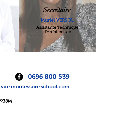
Secrétaire
Muriel VERSOL
Assistante Technique
d'Architecture
0696 800 539
ean-montessori-school.com
0938M