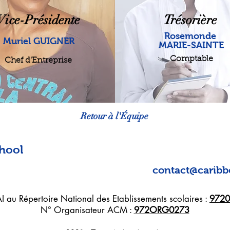
Vice-Présidente
Trésorière
Rosemonde
Muriel GUIGNER
MARIE-SAINTE
Comptable
Chef d'Entreprise
Retour à l'Équipe
chool
contact@caribb
 au Répertoire National des Etablissements scolaires :
972
N° Organisateur ACM :
972ORG0273